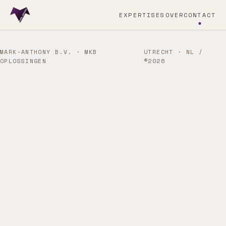
EXPERTISES
OVER
CONTACT
MARK-ANTHONY B.V. · MKB
UTRECHT · NL /
OPLOSSINGEN
©2026